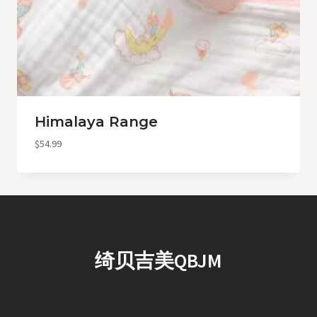
Himalaya Range
$
54.99
绮贝吉美QBJM