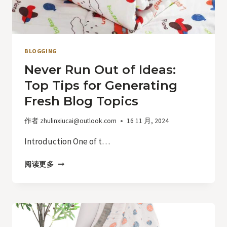
BLOGGING
Never Run Out of Ideas:
Top Tips for Generating
Fresh Blog Topics
作者
zhulinxiucai@outlook.com
16 11 月, 2024
Introduction One of t…
NEVER
阅读更多
RUN
OUT
OF
IDEAS:
TOP
TIPS