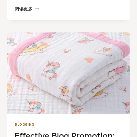
BUILDING
阅读更多
A
LOYAL
BLOG
AUDIENCE:
STRATEGIES
FOR
ENGAGEMENT
AND
GROWTH
BLOGGING
Effective Blog Promotion: