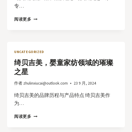
专…
绮
阅读更多
贝
吉
美，
婴
童
UNCATEGORIZED
家
绮贝吉美，婴童家纺领域的璀璨
纺
领
之星
域
的
作者
zhulinxiucai@outlook.com
23 9 月, 2024
璀
璨
绮贝吉美的品牌历程与产品特点 绮贝吉美作
之
为…
星
绮
阅读更多
贝
吉