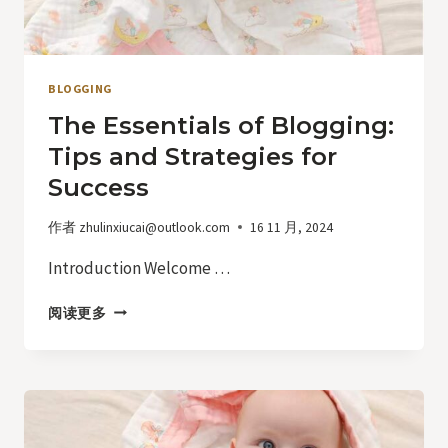
BLOGGING
The Essentials of Blogging:
Tips and Strategies for
Success
作者
zhulinxiucai@outlook.com
16 11 月, 2024
Introduction Welcome …
THE
阅读更多
ESSENTIALS
OF
BLOGGING:
TIPS
AND
STRATEGIES