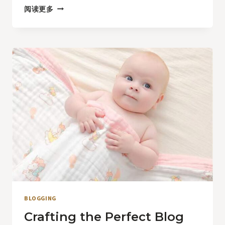
MAXIMIZING
阅读更多
YOUR
BLOG’S
REACH:
SEO
TIPS
FOR
BLOGGERS
BLOGGING
Crafting the Perfect Blog