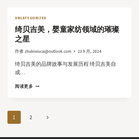
美，
婴
童
UNCATEGORIZED
家
绮贝吉美，婴童家纺领域的璀璨
纺
领
之星
域
的
作者
zhulinxiucai@outlook.com
23 9 月, 2024
璀
璨
绮贝吉美的品牌故事与发展历程 绮贝吉美自
之
成…
星
绮
阅读更多
贝
吉
美，
婴
页
下
1
2
童
家
面
一
纺
领