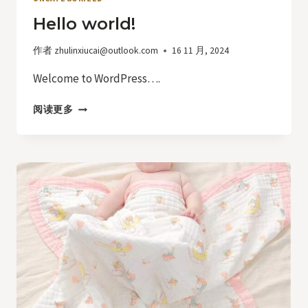
Hello world!
作者
zhulinxiucai@outlook.com
16 11 月, 2024
Welcome to WordPress….
HELLO
阅读更多
WORLD!