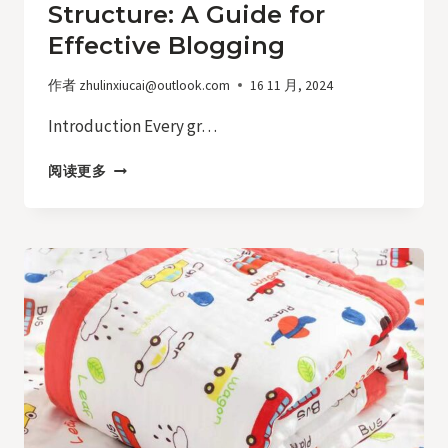
Structure: A Guide for
Effective Blogging
作者
zhulinxiucai@outlook.com
16 11 月, 2024
Introduction Every gr…
CRAFTING
阅读更多
THE
PERFECT
BLOG
STRUCTURE:
A
GUIDE
FOR
EFFECTIVE
BLOGGING