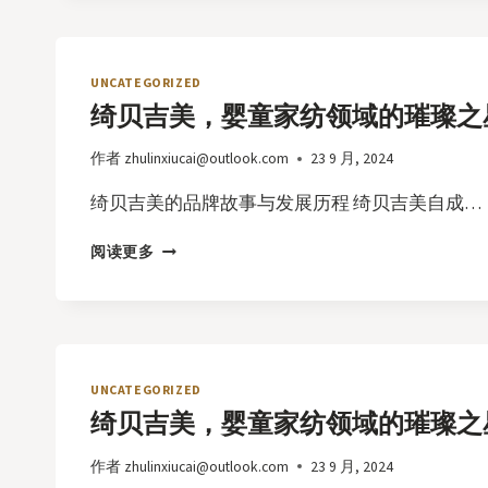
美，
婴
童
家
UNCATEGORIZED
纺
绮贝吉美，婴童家纺领域的璀璨之
领
域
作者
zhulinxiucai@outlook.com
23 9 月, 2024
的
璀
绮贝吉美的品牌故事与发展历程 绮贝吉美自成…
璨
之
绮
阅读更多
星
贝
吉
美，
婴
童
家
UNCATEGORIZED
纺
绮贝吉美，婴童家纺领域的璀璨之
领
域
作者
zhulinxiucai@outlook.com
23 9 月, 2024
的