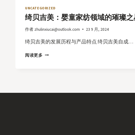
童
家
UNCATEGORIZED
纺
绮贝吉美：婴童家纺领域的璀璨之
领
域
作者
zhulinxiucai@outlook.com
23 9 月, 2024
的
璀
绮贝吉美的发展历程与产品特点 绮贝吉美自成…
璨
之
绮
阅读更多
星
贝
吉
美：
婴
童
家
纺
领
域
的
璀
璨