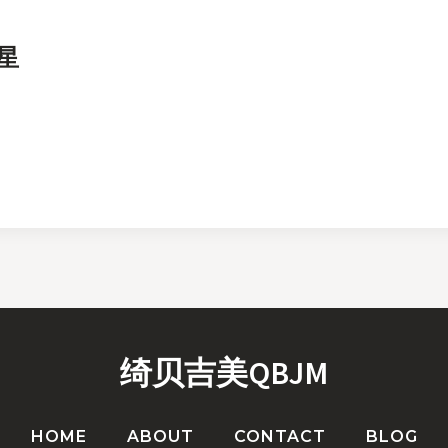
星
绮贝吉美QBJM
HOME
ABOUT
CONTACT
BLOG